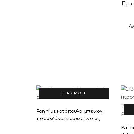
Πρωτ
Αλ
READ MORE
Panini με κοτόπουλο, μπέικον,
παρμεζάνα & caesar’s σως
Panin