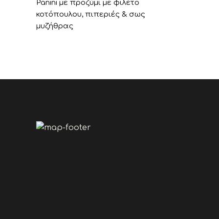
Panini με προζύμι με φιλέτο
κοτόπουλου, πιπεριές & σως
μυζήθρας