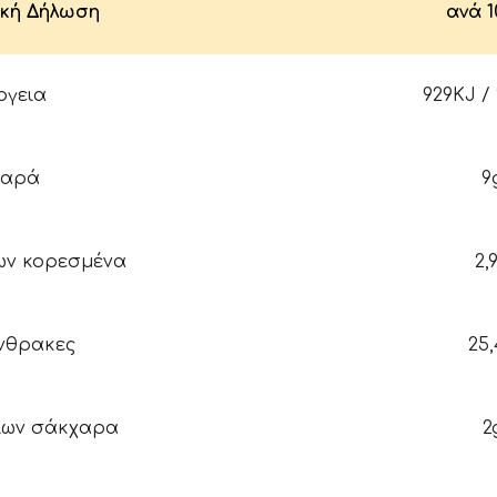
κή Δήλωση
ανά 1
ργεια
929KJ /
παρά
9
ων κορεσμένα
2,
νθρακες
25
ίων σάκχαρα
2