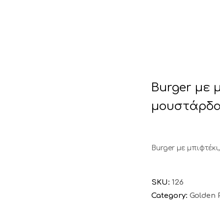
τα
Ποιότητα
Κατα
Burger με 
μουστάρδα
Burger με μπιφτέκ
SKU:
126
Category:
Golden 