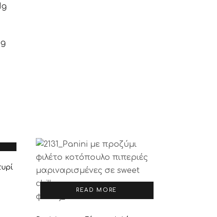
1g
4g
τυρί
READ MORE