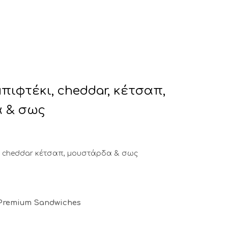
στήματα
Επικοινωνία
μπιφτέκι, cheddar, κέτσαπ,
 & σως
ι, cheddar κέτσαπ, μουστάρδα & σως
Premium Sandwiches