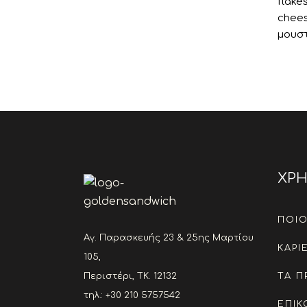
flake
chee
μουσ
ΧΡΗ
ΠΟΙΟ
Αγ. Παρασκευής 23 & 25ης Μαρτίου
ΚΑΡΙ
105,
Περιστέρι, ΤΚ. 12132
ΤΑ Π
τηλ.: +30 210 5757542
ΕΠΙΚ