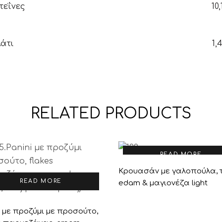
εΐνες
10,
άτι
1,
RELATED PRODUCTS
READ MORE
Κρουασάν με γαλοπούλα, 
READ MORE
edam & μαγιονέζα light
i με προζύμι με προσούτο,