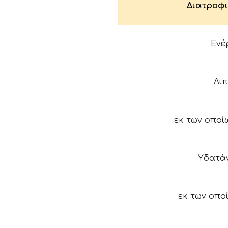
Διατροφι
Ενέ
Λι
εκ των οποί
Υδατά
εκ των οπο