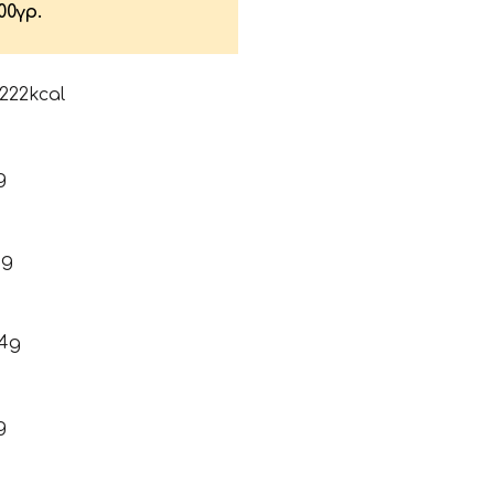
00γρ.
 222kcal
g
9g
,4g
g