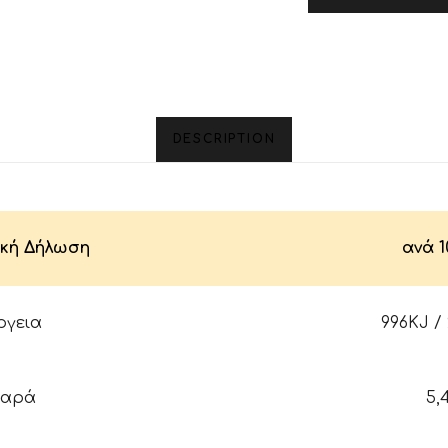
DESCRIPTION
κή Δήλωση
ανά 1
ργεια
996KJ /
παρά
5,