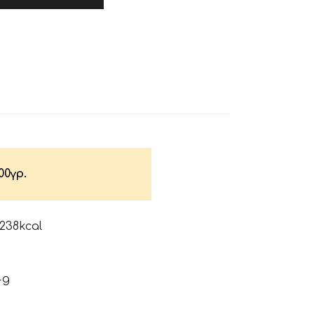
00γρ.
 238kcal
4g