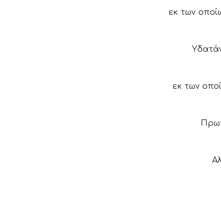
εκ των οποί
Υδατά
εκ των οπο
Πρωτ
Αλ