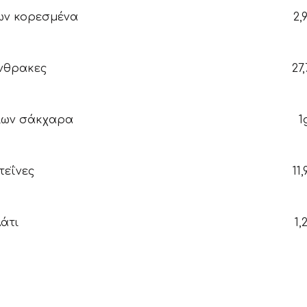
ων κορεσμένα
2,
νθρακες
27,
ίων σάκχαρα
1
εΐνες
11,
άτι
1,