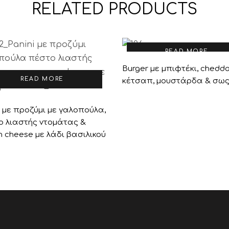
RELATED PRODUCTS
READ MORE
Burger με μπιφτέκι, chedda
READ MORE
κέτσαπ, μουστάρδα & σω
i με προζύμι με γαλοπούλα,
ο λιαστής ντομάτας &
 cheese με λάδι βασιλικού