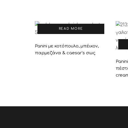
READ MORE
Panini με κοτόπουλο, μπέικον,
παρμεζάνα & caesar’s σως
Panin
πέστ
cream