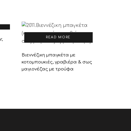
READ MORE
r,
ς
Βιεννέζικη μπαγκέτα με
κοτομπουκιές, γραβιέρα & σως
μαγιονέζας με τρούφα